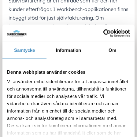
Självfakturering är ett område som fler och fler
kunder efterfrågar. I Workbench-applikationen finns
inbyggt stöd för just självfakturering. Om
konsulterna som arbetar i ert projekt inte är
anställda i ert bolag utan arbetar som
underkonsulter i annat bolag är detta en mycket
Samtycke
Information
Om
smidig rutin. Istället för att vänta in
leverantörsfakturor från berörda underkonsulter
skapar ni istället upp leverantörsfakturan direkt i
Denna webbplats använder cookies
ert NetSuite-system i samband med er
Vi använder enhetsidentifierare för att anpassa innehållet
kundfakturering. Ni vet vilken kostnad som ska
och annonserna till användarna, tillhandahålla funktioner
ligga på leverantörsfakturan och därmed får ni in
för sociala medier och analysera vår trafik. Vi
kostnaden direkt mot projektet och dessutom i rätt
vidarebefordrar även sådana identifierare och annan
information från din enhet till de sociala medier och
taxa och enligt överenskommelse. Istället för att
annons- och analysföretag som vi samarbetar med.
underkonsulterna sänder er en faktura i efterhand
Dessa kan i sin tur kombinera informationen med annan
för nedlagt arbete skapar ni alltså upp
information som du har tillhandahållit eller som de har