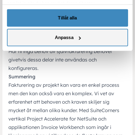
leverantörsfakturan med automatik. Ni sänder
samlat in när du har använt deras tjänster.
således leverantörsfakturan till dem istället för att
de skickar er en faktura som ni måste processa in
Tillåt alla
som en leverantörsfaktura. Underkonsulterna får
därefter mata in transaktionen in i sina egna
Anpassa
system.
Har ni inga behov av självfakturering behöver
givetvis dessa delar inte användas och
konfigureras.
Summering
Fakturering av projekt kan vara en enkel process
men den kan också vara en komplex. Vi vet av
erfarenhet att behoven och kraven skiljer sig
mycket åt mellan olika kunder. Med SuiteCorners
vertikal Project Accelerate for NetSuite och
applikationen Invoice Workbench som ingår i