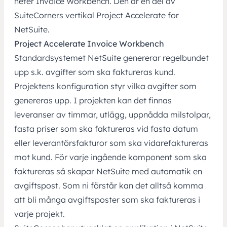
heter Invoice Workbench. Den är en del av
SuiteCorners vertikal Project Accelerate for
NetSuite.
Project Accelerate Invoice Workbench
Standardsystemet NetSuite genererar regelbundet
upp s.k. avgifter som ska faktureras kund.
Projektens konfiguration styr vilka avgifter som
genereras upp. I projekten kan det finnas
leveranser av timmar, utlägg, uppnådda milstolpar,
fasta priser som ska faktureras vid fasta datum
eller leverantörsfakturor som ska vidarefaktureras
mot kund. För varje ingående komponent som ska
faktureras så skapar NetSuite med automatik en
avgiftspost. Som ni förstår kan det alltså komma
att bli många avgiftsposter som ska faktureras i
varje projekt.