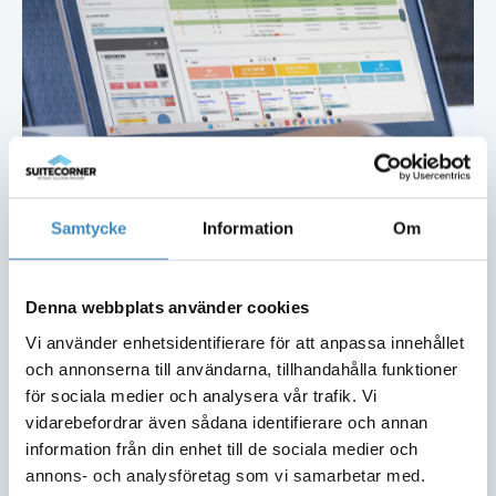
Hantera hela avtalslivscykeln
Samtycke
Information
Om
Med Oneflow för NetSuite lagras alla avtal på ett
ställe och kan enkelt sökas fram, följas upp och
Denna webbplats använder cookies
hanteras direkt i NetSuite.
Vi använder enhetsidentifierare för att anpassa innehållet
Skapa påminnelser inför förnyelser, bygg
och annonserna till användarna, tillhandahålla funktioner
dashboards och få bättre kontroll över hela
för sociala medier och analysera vår trafik. Vi
avtalsportföljen – från första utkast till avslutat
vidarebefordrar även sådana identifierare och annan
avtal.
information från din enhet till de sociala medier och
annons- och analysföretag som vi samarbetar med.