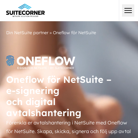
Din NetSuite partner
»
Oneflow för NetSuite
Oneflow för NetSuite –
e-signering
och digital
avtalshantering
Förenkla er avtalshantering i NetSuite med Oneflow
för NetSuite. Skapa, skicka, signera och följ upp avtal