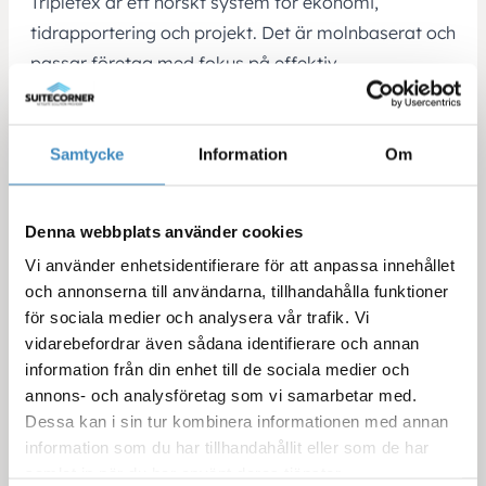
Tripletex är ett norskt system för ekonomi,
tidrapportering och projekt. Det är molnbaserat och
passar företag med fokus på effektiv
administration.
EazyProject
EazyProject är ett ERP‑liknande system där fokus
Samtycke
Information
Om
ligger på tid, projekt och resurshantering. Det
används ofta i projektintensiva företag och byråer.
Denna webbplats använder cookies
Unit4 Business World (Agresso)
Vi använder enhetsidentifierare för att anpassa innehållet
Unit4 Business World är en ERP‑plattform som
och annonserna till användarna, tillhandahålla funktioner
hanterar ekonomi, HR och projekt för stora
för sociala medier och analysera vår trafik. Vi
organisationer. Den är vanlig i offentlig sektor och
vidarebefordrar även sådana identifierare och annan
internationella företag.
information från din enhet till de sociala medier och
annons- och analysföretag som vi samarbetar med.
Varför SuiteCorner valt att arbeta med NetSuite
Dessa kan i sin tur kombinera informationen med annan
Vi på
SuiteCorner
har valt att specialisera oss på
information som du har tillhandahållit eller som de har
NetSuite – ett globalt, molnbaserat ERP-system
samlat in när du har använt deras tjänster.