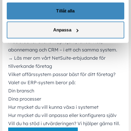
som passar företag med komplexa behov.
NetSuite är ett affärssystem som kan anpassas för
Tillåt alla
många olika branscher. Vi har hjälpt allt från
tillverkande företag till medlemsorganisationer och
Anpassa
konsultverksamheter att digitalisera sin vardag
med stöd för ekonomi, projekt, fältservice,
abonnemang och CRM – i ett och samma system.
→ Läs mer om vårt
NetSuite-erbjudande för
tillverkande företag
Vilket affärssystem passar bäst för ditt företag?
Valet av ERP-system beror på:
Din bransch
Dina processer
Hur mycket du vill kunna växa i systemet
Hur mycket du vill anpassa eller konfigurera själv
Vill du ha stöd i utvärderingen? Vi hjälper gärna till.