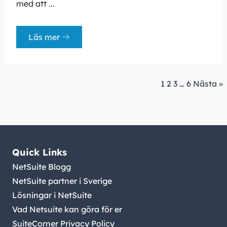
med att ...
Läs mer
1
2
3
…
6
Nästa »
Quick Links
NetSuite Blogg
NetSuite partner i Sverige
Lösningar i NetSuite
Vad Netsuite kan göra för er
SuiteCorner Privacy Policy