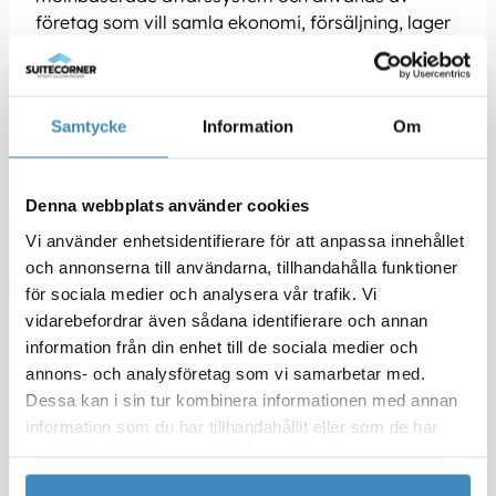
företag som vill samla ekonomi, försäljning, lager
och andra ...
Läs mer
Samtycke
Information
Om
Denna webbplats använder cookies
Vi använder enhetsidentifierare för att anpassa innehållet
Aktuellt
och annonserna till användarna, tillhandahålla funktioner
för sociala medier och analysera vår trafik. Vi
vidarebefordrar även sådana identifierare och annan
information från din enhet till de sociala medier och
annons- och analysföretag som vi samarbetar med.
Dessa kan i sin tur kombinera informationen med annan
information som du har tillhandahållit eller som de har
samlat in när du har använt deras tjänster.