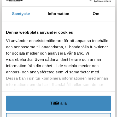
Summering
Samtycke
Information
Om
Genom att använda sig av verktyget Boards for
NetSuite (Kanban) som ingår i Project Accelerate
for NetSuite får ni som användare en unik överblick
Denna webbplats använder cookies
på projektaktiviteterna och ni sparar massor av
Vi använder enhetsidentifierare för att anpassa innehållet
värdefull tid i gränssnittet.
och annonserna till användarna, tillhandahålla funktioner
Många kunder öppnar också dessa Kanban-tavlor
för sociala medier och analysera vår trafik. Vi
på storbildsskärmar under sina företagsmöten där
vidarebefordrar även sådana identifierare och annan
information från din enhet till de sociala medier och
man gemensamt pratar om olika projektaktiviteter
annons- och analysföretag som vi samarbetar med.
och prioriterar dem.
Dessa kan i sin tur kombinera informationen med annan
I och med att Kanban-tavlorna enkelt kan
information som du har tillhandahållit eller som de har
konfigureras mot valfria tabeller i NetSuite är
samlat in när du har använt deras tjänster.
användningsområdena nästan obegränsade för
detta verktyg. De vanligaste
Tillåt alla
användningsområdena för Kanban är inom CRM,