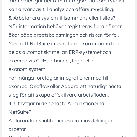
momenten går det ofta att frigöra tid som i stället
kan användas till analys och affärsutveckling.
3. Arbetar era system tillsammans eller i silos?
När information behöver registreras flera gånger
ökar både arbetsbelastningen och risken för fel.
Med rätt
NetSuite integrationer
kan information
delas automatiskt mellan ERP-systemet och
exempelvis CRM, e-handel, lager eller
ekonomisystem.
För många företag är integrationer med till
exempel
Oneflow
eller
Addoro ett naturligt nästa
steg för att skapa effektivare arbetsflöden.
4. Utnyttjar ni de senaste AI-funktionerna i
NetSuite?
AI förändrar snabbt hur ekonomiavdelningar
arbetar.