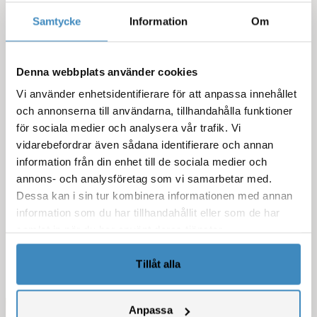
sannolikt kommit långt i er NetSuite-resa. Om inte
finns det ofta stora möjligheter att effektivisera
Samtycke
Information
Om
verksamheten ytterligare.
På SuiteCorner hjälper vi företag att utveckla
Denna webbplats använder cookies
NetSuite genom implementation, integrationer,
Vi använder enhetsidentifierare för att anpassa innehållet
utbildning och Customer Care, så att
och annonserna till användarna, tillhandahålla funktioner
affärssystemet fortsätter skapa värde långt efter
för sociala medier och analysera vår trafik. Vi
att det tagits i drift.
vidarebefordrar även sådana identifierare och annan
information från din enhet till de sociala medier och
Boka en NetSuite demo
annons- och analysföretag som vi samarbetar med.
Dessa kan i sin tur kombinera informationen med annan
Boka en Customer Care demo
information som du har tillhandahållit eller som de har
samlat in när du har använt deras tjänster.
Tillåt alla
Anpassa