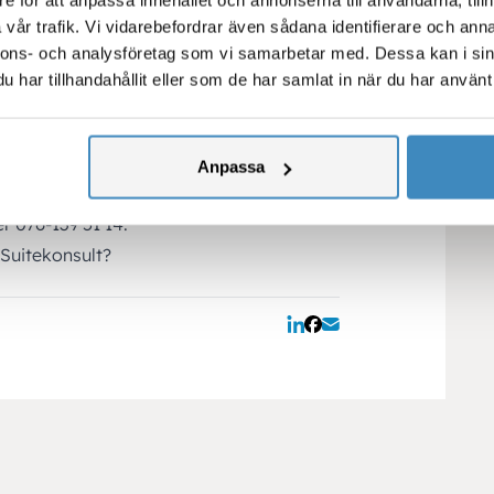
vår trafik. Vi vidarebefordrar även sådana identifierare och anna
 rekryteringen av
nnons- och analysföretag som vi samarbetar med. Dessa kan i sin
har tillhandahållit eller som de har samlat in när du har använt 
tering och urval sker löpande. Är du
 läsa hela annonsen och ansöka via
Anpassa
sen är du välkommen att kontakta Miguel
r 076-139 51 14.
tSuitekonsult?