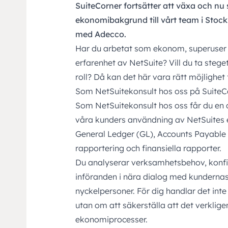
SuiteCorner fortsätter att växa och nu
ekonomibakgrund till vårt team i Stoc
med Adecco.
Har du arbetat som ekonom, superuser 
erfarenhet av
NetSuite?
Vill du ta steg
roll? Då kan det här vara rätt möjlighet 
Som NetSuitekonsult hos oss på SuiteC
Som NetSuitekonsult hos oss får du en ce
våra kunders användning av NetSuites
General Ledger (GL), Accounts Payable
rapportering och finansiella rapporter.
Du analyserar verksamhetsbehov, konfig
införanden i nära dialog med kunderna
nyckelpersoner. För dig handlar det int
utan om att säkerställa att det verklige
ekonomiprocesser.