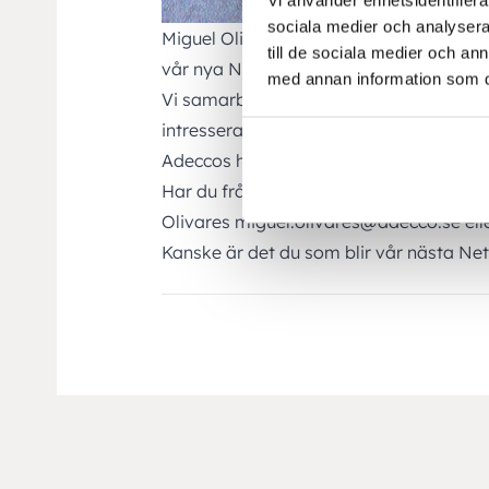
sociala medier och analysera 
Miguel Olivares på Adecco ansvarar för
till de sociala medier och a
vår nya NetSuitekonsult.
med annan information som du 
Vi samarbetar med Adecco i denna rekry
intresserad är du varmt välkommen att
Adeccos hemsida.
Har du frågor om tjänsten eller proces
Olivares miguel.olivares@adecco.se elle
Kanske är det du som blir vår nästa Ne