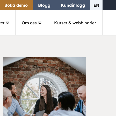
Boka demo
Blogg
Kundinlogg
EN
ter
Om oss
Kurser & webbinarier