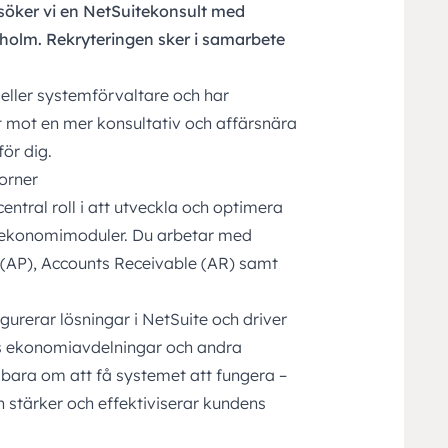
 söker vi en NetSuitekonsult med
kholm. Rekryteringen sker i samarbete
eller systemförvaltare och har
et mot en mer konsultativ och affärsnära
för dig.
orner
ntral roll i att utveckla och optimera
 ekonomimoduler. Du arbetar med
 (AP), Accounts Receivable (AR) samt
urerar lösningar i NetSuite och driver
s ekonomiavdelningar och andra
e bara om att få systemet att fungera –
n stärker och effektiviserar kundens