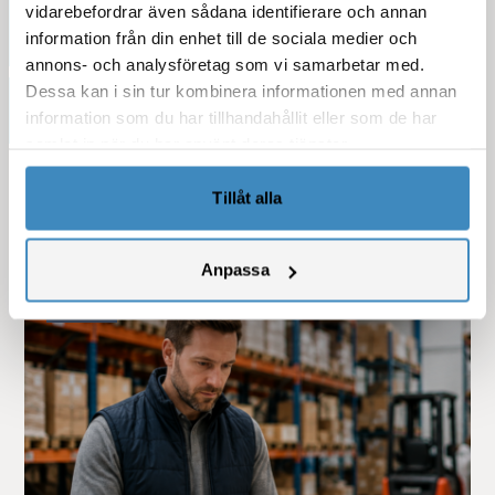
vidarebefordrar även sådana identifierare och annan
Kategorier
information från din enhet till de sociala medier och
annons- och analysföretag som vi samarbetar med.
Dessa kan i sin tur kombinera informationen med annan
Sortera efter år
information som du har tillhandahållit eller som de har
samlat in när du har använt deras tjänster.
Tillåt alla
Se fler blogginlägg
Anpassa
Guide