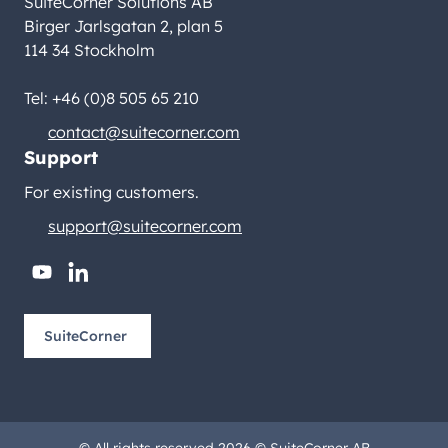
SuiteCorner Solutions AB
Birger Jarlsgatan 2, plan 5
114 34 Stockholm
Tel: +46 (0)8 505 65 210
contact@suitecorner.com
Support
For existing customers.
support@suitecorner.com
youtube
linkedin
SuiteCorner
© All rights reserved 2026 © SuiteCorner AB