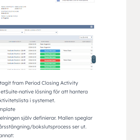
 tagit fram Period Closing Activity
etSuite-native lösning för att hantera
ivitetslista i systemet.
emplate
lningen själv definierar. Mallen speglar
årsstängning/bokslutsprocess ser ut.
 annat: