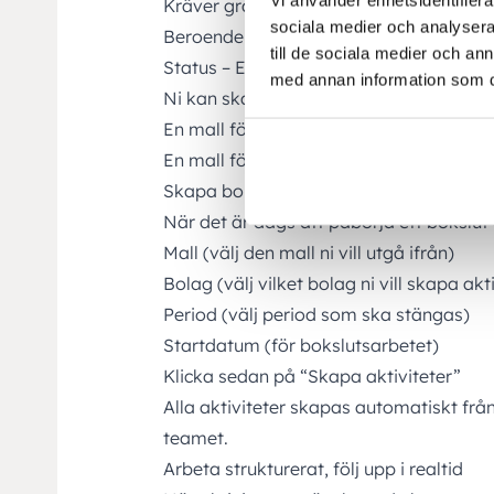
Kräver granskning av– om uppgiften ska
sociala medier och analysera 
Beroende aktivitet – Aktivitet som är be
till de sociala medier och a
Status – Ej påbörjad, Pågående, Blocka
med annan information som du 
Ni kan skapa hur många mallar ni vill, m
En mall för månadsbokslut
En mall för årsbokslut
Skapa bokslutet med ett klick
När det är dags att påbörja ett bokslut 
Mall (välj den mall ni vill utgå ifrån)
Bolag (välj vilket bolag ni vill skapa akti
Period (välj period som ska stängas)
Startdatum (för bokslutsarbetet)
Klicka sedan på “Skapa aktiviteter”
Alla aktiviteter skapas automatiskt frå
teamet.
Arbeta strukturerat, följ upp i realtid