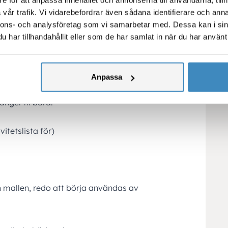
 granskas innan den är klar
vår trafik. Vi vidarebefordrar även sådana identifierare och anna
roende av att denna aktivitet är utförd
nnons- och analysföretag som vi samarbetar med. Dessa kan i sin
d, Granskas, Färdig
har tillhandahållit eller som de har samlat in när du har använt 
en i praktiken brukar de flesta ha:
Anpassa
anger ni bara:
vitetslista för)
n mallen, redo att börja användas av