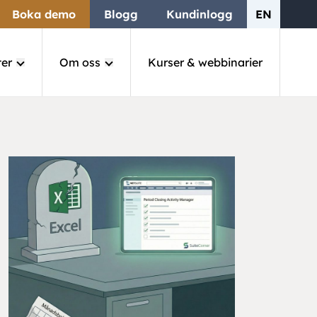
Boka demo
Blogg
Kundinlogg
EN
ter
Om oss
Kurser & webbinarier