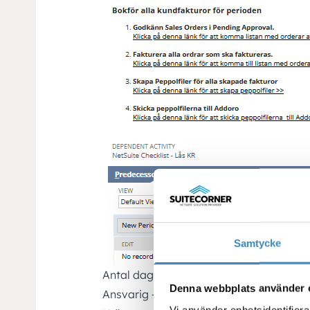
Samtycke
Antal dagar – hur lång tid från start av
Denna webbplats använder 
Ansvarig – person eller roll
Vi använder enhetsidentifierar