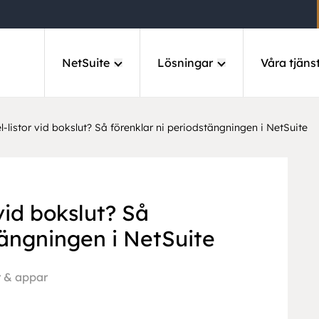
NetSuite
Lösningar
Våra tjäns
l-listor vid bokslut? Så förenklar ni periodstängningen i NetSuite
 vid bokslut? Så
tängningen i NetSuite
r & appar