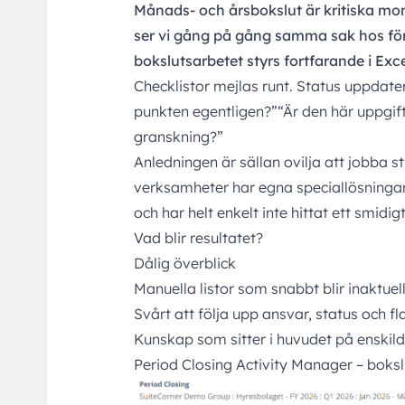
Månads- och årsbokslut är kritiska mo
ser vi gång på gång samma sak hos för
bokslutsarbetet styrs fortfarande i Exc
Checklistor mejlas runt. Status uppdat
punkten egentligen?”“Är den här uppgift
granskning?”
Anledningen är sällan ovilja att jobba s
verksamheter har egna speciallösningar, 
och har helt enkelt inte hittat ett smidig
Vad blir resultatet?
Dålig överblick
Manuella listor som snabbt blir inaktuel
Svårt att följa upp ansvar, status och f
Kunskap som sitter i huvudet på enskil
Period Closing Activity Manager – boksl