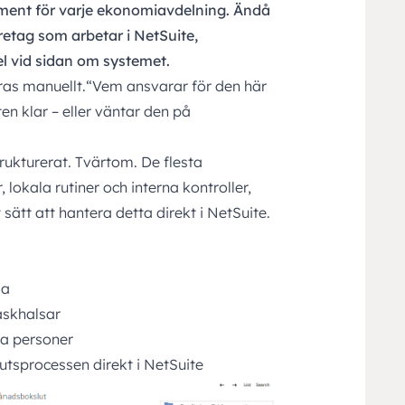
ment för varje ekonomiavdelning. Ändå
etag som arbetar i NetSuite,
el vid sidan om systemet.
eras manuellt.“Vem ansvarar för den här
en klar – eller väntar den på
trukturerat. Tvärtom. De flesta
lokala rutiner och interna kontroller,
t sätt att hantera detta direkt i NetSuite.
la
laskhalsar
da personer
utsprocessen direkt i NetSuite