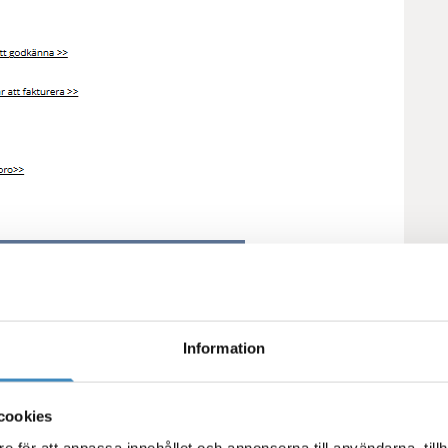
Information
 bokslutet som uppgiften får ta
cookies
e för att anpassa innehållet och annonserna till användarna, tillh