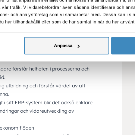
et utan om hur väl det används i
vår trafik. Vi vidarebefordrar även sådana identifierare och anna
nnons- och analysföretag som vi samarbetar med. Dessa kan i sin
arbetar i samma flöden och med samma
har tillhandahållit eller som de har samlat in när du har använt 
oprocesser och parallella Excel-filer.
-filer och manuella sidoprocesser arbetar
ch med samma data, säger Anna.
Anpassa
färre fel och sparar mycket tid.
dare förstår helheten i processerna och
id.
lig utbildning och förstår värdet av att
Anna.
 i sitt ERP-system blir det också enklare
ndringar och vidareutveckling av
e ekonomiflöden