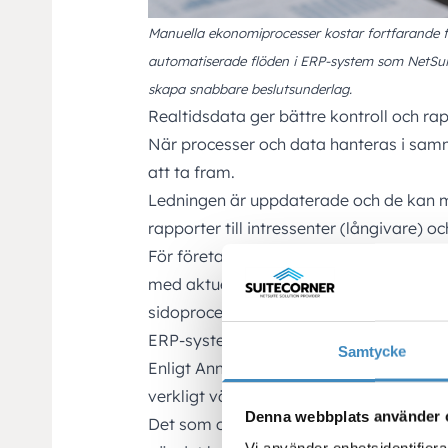
Manuella ekonomiprocesser kostar fortfarande f
automatiserade flöden i ERP-system som NetSui
skapa snabbare beslutsunderlag.
Realtidsdata ger bättre kontroll och ra
När processer och data hanteras i samm
att ta fram.
Ledningen är uppdaterade och de kan m
rapporter till intressenter (långivare) o
För företag innebär det bättre förutsät
med aktuell information istället för m
sidoprocesser.
ERP-system handlar inte bara om tekni
Samtycke
Enligt Anna är det sällan själva ERP-s
verkligt värde av sin investering.
Denna webbplats använder 
Det som ofta skiljer företag som får ver
Vi använder enhetsidentifierar