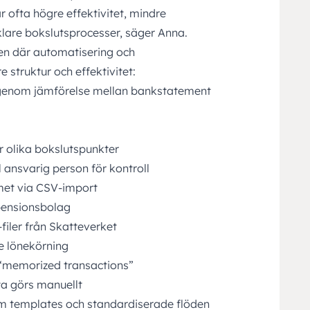
 ofta högre effektivitet, mindre
klare bokslutsprocesser, säger Anna.
den där automatisering och
 struktur och effektivitet:
genom jämförelse mellan bankstatement
r olika bokslutspunkter
l ansvarig person för kontroll
met via CSV-import
 pensionsbolag
iler från Skatteverket
e lönekörning
“memorized transactions”
a görs manuellt
om templates och standardiserade flöden