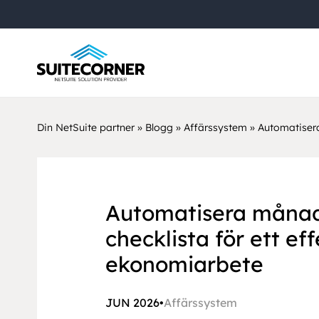
Din NetSuite partner
»
Blogg
»
Affärssystem
»
Automatisera
Automatisera månad
checklista för ett ef
ekonomiarbete
JUN 2026
•
Affärssystem