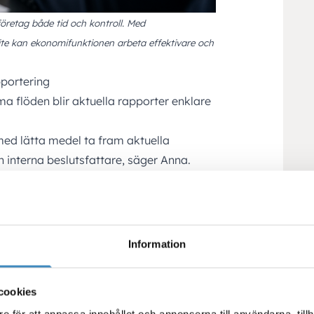
öretag både tid och kontroll. Med
te kan ekonomifunktionen arbeta effektivare och
pportering
a flöden blir aktuella rapporter enklare
ed lätta medel ta fram aktuella
ch interna beslutsfattare, säger Anna.
tningar att följa verksamheten och arbeta
anuella sammanställningar och
k
Information
ystemet som avgör om företag får ut
cookies
kligt värde av sitt ERP från de som inte
e för att anpassa innehållet och annonserna till användarna, tillh