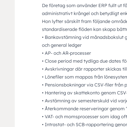
De företag som använder ERP fullt ut får
administrativt krångel och betydligt en
Hon lyfter särskilt fram följande områ
standardiserade flöden kan skapa bättre
• Bankavstämning vid månadsbokslut 
och general ledger
• AP- och AR-processer
• Close period med tydliga due dates fö
• Avskrivningar där rapporter skickas til
• Lönefiler som mappas från lönesyste
• Pensionsbokningar via CSV-filer från
• Hantering av skattekonto genom CSV-f
• Avstämning av semesterskuld vid varj
• Återkommande reserveringar genom 
• VAT- och momsprocesser som idag oft
• Intrastat- och SCB-rapportering gen