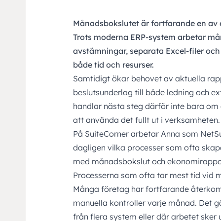
Månadsbokslutet är fortfarande en av 
Trots moderna ERP-system arbetar må
avstämningar, separata Excel-filer och
både tid och resurser.
Samtidigt ökar behovet av aktuella rapp
beslutsunderlag till både ledning och e
handlar nästa steg därför inte bara om 
att använda det fullt ut i verksamheten.
På
SuiteCorner
arbetar Anna som NetSui
dagligen vilka processer som ofta ska
med månadsbokslut och ekonomirappor
Processerna som ofta tar mest tid vid
Många företag har fortfarande återk
manuella kontroller varje månad. Det g
från flera system eller där arbetet ske