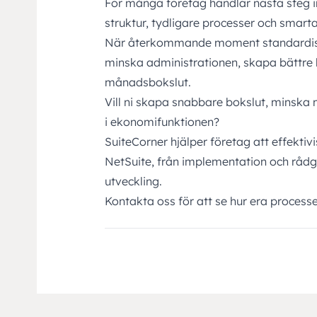
För många företag handlar nästa steg i
struktur, tydligare processer och smart
När återkommande moment standardise
minska administrationen, skapa bättre k
månadsbokslut.
Vill ni skapa snabbare bokslut, minska 
i ekonomifunktionen?
SuiteCorner hjälper företag att effektiv
NetSuite, från implementation och rådgi
utveckling.
Kontakta oss
för att se hur era processe