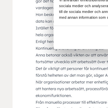
gör det handlar sällan om själva system
sociala medier och analysera 
vardagen, säger Anna.
till de sociala medier och a
Hon beskriver också hur företag som 
med annan information som du 
data kan minska behovet av manuella sid
Istället för att jobba i parallella Excel
hela organisationen i samma flöden o
Enligt henne skapar det bättre kontroll, 
Kontinuerlig utbildning är en viktig del
Anna betonar också vikten av att använ
fortsätter utveckla sitt arbetssätt över t
Det är viktigt att personer får kontinuer
förstå helheten av det man gör, säger 
När organisationer arbetar mer enhetligt
att hantera nya arbetssätt, processförä
ekonomifunktionen.
Från manuella processer till effektivar