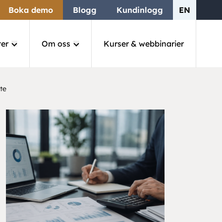
Boka demo
Blogg
Kundinlogg
EN
ter
Om oss
Kurser & webbinarier
te