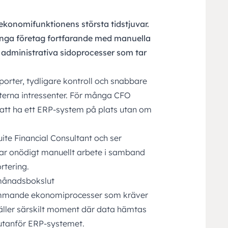
ekonomifunktionens största tidstjuvar.
nga företag fortfarande med manuella
 administrativa sidoprocesser som tar
orter, tydligare kontroll och snabbare
xterna intressenter. För många CFO
att ha ett
ERP-system
på plats utan om
te Financial Consultant och ser
par onödigt manuellt arbete i samband
tering.
 månadsbokslut
ommande ekonomiprocesser som kräver
äller särskilt moment där data hämtas
r utanför ERP-systemet.