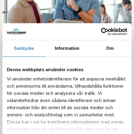
Samtycke
Information
Om
Denna webbplats använder cookies
Vi använder enhetsidentifierare för att anpassa innehållet
Kategorier
och annonserna till användarna, tillhandahålla funktioner
för sociala medier och analysera vår trafik. Vi
vidarebefordrar även sådana identifierare och annan
Sortera efter år
information från din enhet till de sociala medier och
annons- och analysföretag som vi samarbetar med.
Dessa kan i sin tur kombinera informationen med annan
information som du har tillhandahållit eller som de har