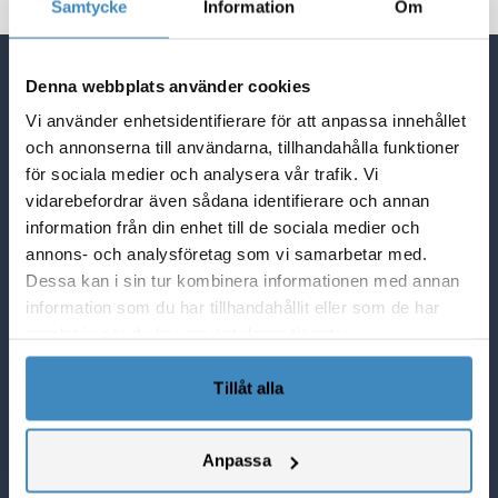
Samtycke
Information
Om
Denna webbplats använder cookies
Quick Links
Vi använder enhetsidentifierare för att anpassa innehållet
NetSuite Blogg
och annonserna till användarna, tillhandahålla funktioner
NetSuite partner i Sverige
för sociala medier och analysera vår trafik. Vi
Lösningar i NetSuite
vidarebefordrar även sådana identifierare och annan
Vad Netsuite kan göra för er
information från din enhet till de sociala medier och
SuiteCorner Privacy Policy
annons- och analysföretag som vi samarbetar med.
SuiteCorner License Agreement
Dessa kan i sin tur kombinera informationen med annan
information som du har tillhandahållit eller som de har
SuiteCorner List Prices
samlat in när du har använt deras tjänster.
Contact Us
SuiteCorner Solutions AB
Tillåt alla
Birger Jarlsgatan 2, plan 5
114 34 Stockholm
Anpassa
Tel: +46 (0)8 505 65 210