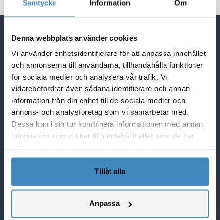
Samtycke
Information
Om
Denna webbplats använder cookies
Quick Links
Vi använder enhetsidentifierare för att anpassa innehållet
NetSuite Blogg
och annonserna till användarna, tillhandahålla funktioner
NetSuite partner i Sverige
för sociala medier och analysera vår trafik. Vi
Lösningar i NetSuite
vidarebefordrar även sådana identifierare och annan
Vad Netsuite kan göra för er
information från din enhet till de sociala medier och
SuiteCorner Privacy Policy
annons- och analysföretag som vi samarbetar med.
SuiteCorner License Agreement
Dessa kan i sin tur kombinera informationen med annan
information som du har tillhandahållit eller som de har
SuiteCorner List Prices
samlat in när du har använt deras tjänster.
Contact Us
SuiteCorner Solutions AB
Tillåt alla
Birger Jarlsgatan 2, plan 5
114 34 Stockholm
Anpassa
Tel: +46 (0)8 505 65 210