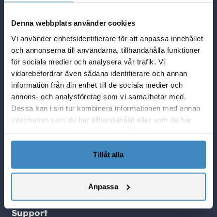
Quick Links
Denna webbplats använder cookies
NetSuite Blogg
Vi använder enhetsidentifierare för att anpassa innehållet
NetSuite partner i Sverige
och annonserna till användarna, tillhandahålla funktioner
Lösningar i NetSuite
för sociala medier och analysera vår trafik. Vi
Vad Netsuite kan göra för er
vidarebefordrar även sådana identifierare och annan
SuiteCorner Privacy Policy
information från din enhet till de sociala medier och
SuiteCorner License Agreement
annons- och analysföretag som vi samarbetar med.
SuiteCorner List Prices
Dessa kan i sin tur kombinera informationen med annan
information som du har tillhandahållit eller som de har
Contact Us
samlat in när du har använt deras tjänster.
SuiteCorner Solutions AB
Birger Jarlsgatan 2, plan 5
Tillåt alla
114 34 Stockholm
Tel: +46 (0)8 505 65 210
Anpassa
contact@suitecorner.com
Support