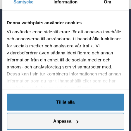
Samtycke
Information
Om
Denna webbplats använder cookies
Quick Links
Vi använder enhetsidentifierare för att anpassa innehållet
NetSuite Blogg
och annonserna till användarna, tillhandahålla funktioner
NetSuite partner i Sverige
för sociala medier och analysera vår trafik. Vi
Lösningar i NetSuite
vidarebefordrar även sådana identifierare och annan
Vad Netsuite kan göra för er
information från din enhet till de sociala medier och
SuiteCorner Privacy Policy
annons- och analysföretag som vi samarbetar med.
SuiteCorner License Agreement
Dessa kan i sin tur kombinera informationen med annan
information som du har tillhandahållit eller som de har
SuiteCorner List Prices
samlat in när du har använt deras tjänster.
Contact Us
SuiteCorner Solutions AB
Tillåt alla
Birger Jarlsgatan 2, plan 5
114 34 Stockholm
Anpassa
Tel: +46 (0)8 505 65 210