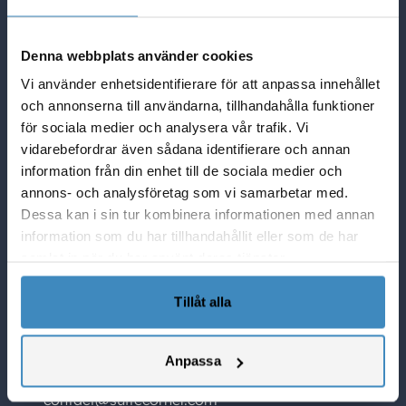
Quick Links
Denna webbplats använder cookies
NetSuite Blogg
Vi använder enhetsidentifierare för att anpassa innehållet
NetSuite partner i Sverige
och annonserna till användarna, tillhandahålla funktioner
Lösningar i NetSuite
för sociala medier och analysera vår trafik. Vi
Vad Netsuite kan göra för er
vidarebefordrar även sådana identifierare och annan
information från din enhet till de sociala medier och
SuiteCorner Privacy Policy
annons- och analysföretag som vi samarbetar med.
SuiteCorner License Agreement
Dessa kan i sin tur kombinera informationen med annan
SuiteCorner List Prices
information som du har tillhandahållit eller som de har
Contact Us
samlat in när du har använt deras tjänster.
SuiteCorner Solutions AB
Tillåt alla
Birger Jarlsgatan 2, plan 5
114 34 Stockholm
Anpassa
Tel: +46 (0)8 505 65 210
contact@suitecorner.com