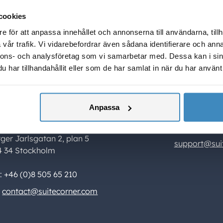
i varje projekt.
cookies
e för att anpassa innehållet och annonserna till användarna, tillh
vår trafik. Vi vidarebefordrar även sådana identifierare och anna
nnons- och analysföretag som vi samarbetar med. Dessa kan i sin
har tillhandahållit eller som de har samlat in när du har använt 
ontact Us
Support
Anpassa
iteCorner Solutions AB
For existing cus
rger Jarlsgatan 2, plan 5
support@sui
4 34 Stockholm
l: +46 (0)8 505 65 210
contact@suitecorner.com