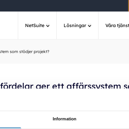
NetSuite
Lösningar
Våra tjäns
ystem som stödjer projekt?
 fördelar ger ett affärssystem 
er projekt?
tre kontroll över ekonomi och resurser, färre manuella mom
Information
rapportering. Det möjliggör snabbare beslutsfattande och e