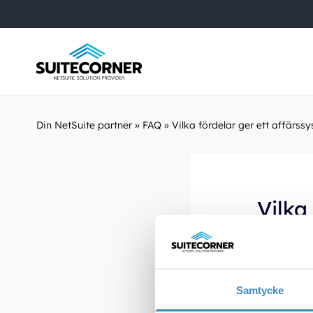
Din NetSuite partner
»
FAQ
»
Vilka fördelar ger ett affärss
Vilka
stödj
Du får bät
Samtycke
tydligare 