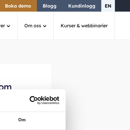
Boka demo
Blogg
Kundinlogg
EN
ter
Om oss
Kurser & webbinarier
som
ent och
Om
ffektivare