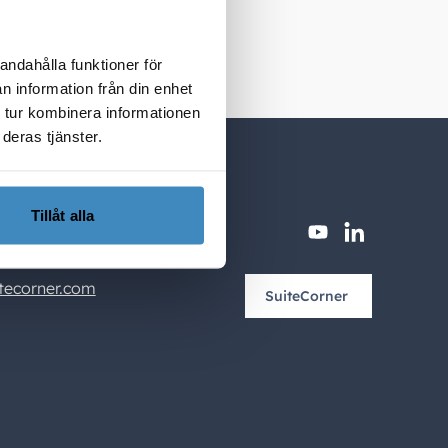
andahålla funktioner för
n information från din enhet
 tur kombinera informationen
deras tjänster.
Tillåt alla
youtube
linkedin
tomers.
tecorner.com
SuiteCorner