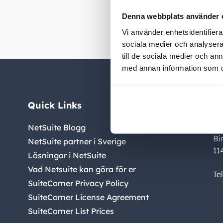
leveranser 
Denna webbplats använder 
Vi använder enhetsidentifierar
sociala medier och analysera 
till de sociala medier och a
med annan information som du 
Quick Links
C
Su
NetSuite Blogg
Bi
NetSuite partner i Sverige
11
Lösningar i NetSuite
Vad Netsuite kan göra för er
Te
SuiteCorner Privacy Policy
SuiteCorner License Agreement
SuiteCorner List Prices