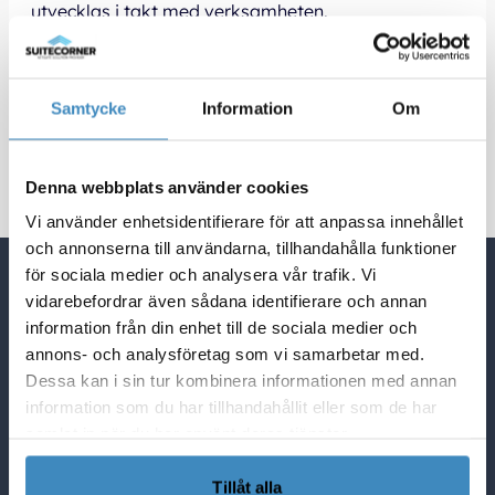
utvecklas i takt med verksamheten.
Vill du läsa mer om vilka faktorer som påverkar
priset? Läs vår guide
Vad kostar ett affärssystem?
Kontakta gärna SuiteCorner för en kostnadsfri
Samtycke
Information
Om
demo och en behovsanalys, så hjälper vi er att hitta
rätt lösning för er organisation.
Denna webbplats använder cookies
Vi använder enhetsidentifierare för att anpassa innehållet
och annonserna till användarna, tillhandahålla funktioner
för sociala medier och analysera vår trafik. Vi
Quick Links
vidarebefordrar även sådana identifierare och annan
NetSuite Blogg
information från din enhet till de sociala medier och
annons- och analysföretag som vi samarbetar med.
NetSuite partner i Sverige
Dessa kan i sin tur kombinera informationen med annan
Lösningar i NetSuite
information som du har tillhandahållit eller som de har
Vad Netsuite kan göra för er
samlat in när du har använt deras tjänster.
SuiteCorner Privacy Policy
SuiteCorner License Agreement
Tillåt alla