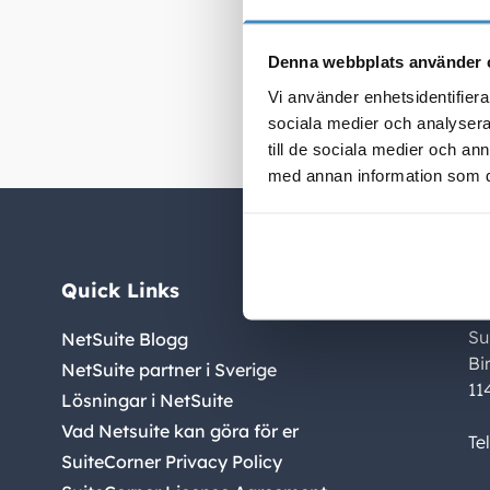
branschlös
medlemsorg
Denna webbplats använder 
avgiftshan
Vi använder enhetsidentifierar
sociala medier och analysera 
till de sociala medier och a
med annan information som du 
Quick Links
C
Su
NetSuite Blogg
Bi
NetSuite partner i Sverige
11
Lösningar i NetSuite
Vad Netsuite kan göra för er
Te
SuiteCorner Privacy Policy