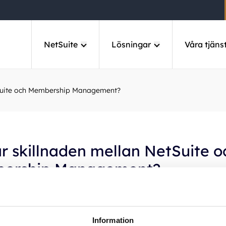
NetSuite
Lösningar
Våra tjäns
tSuite och Membership Management?
r skillnaden mellan NetSuite o
ership Management?
r själva affärssystemet – en kraftfull molnbaserad plattfor
CRM och verksamhetsstyrning. Membership Management är
Information