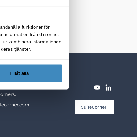
temet.
andahålla funktioner för
n information från din enhet
 tur kombinera informationen
deras tjänster.
Tillåt alla
youtube
linkedin
tomers.
tecorner.com
SuiteCorner