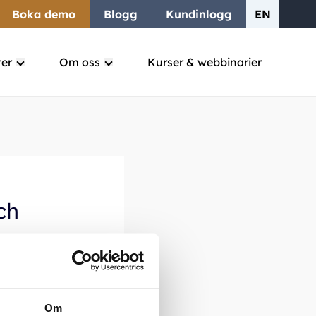
Boka demo
Blogg
Kundinlogg
EN
ter
Om oss
Kurser & webbinarier
ch
m för
 vår
Om