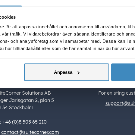
ning i NetSuite, särskilt framtagen för föreningar och
anisationer. Den tillför funktioner för medlemsregister,
cookies
tering, event, självservice och kommunikation – direkt i sys
e för att anpassa innehållet och annonserna till användarna, tillh
vår trafik. Vi vidarebefordrar även sådana identifierare och anna
nnons- och analysföretag som vi samarbetar med. Dessa kan i sin
har tillhandahållit eller som de har samlat in när du har använt 
Anpassa
ontact Us
Support
iteCorner Solutions AB
For existing cus
rger Jarlsgatan 2, plan 5
support@sui
4 34 Stockholm
l: +46 (0)8 505 65 210
contact@suitecorner.com