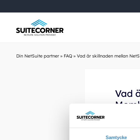
Din NetSuite partner
»
FAQ
»
Vad är skillnaden mellan Ne
Vad ä
Memb
NetSuite ä
ekonomi, 
Samtycke