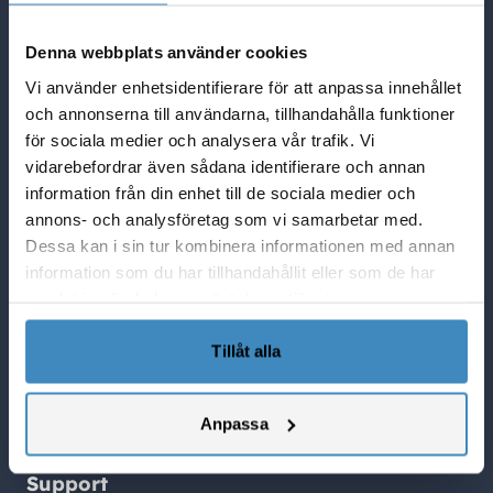
Quick Links
Denna webbplats använder cookies
NetSuite Blogg
Vi använder enhetsidentifierare för att anpassa innehållet
NetSuite partner i Sverige
och annonserna till användarna, tillhandahålla funktioner
Lösningar i NetSuite
för sociala medier och analysera vår trafik. Vi
Vad Netsuite kan göra för er
vidarebefordrar även sådana identifierare och annan
SuiteCorner Privacy Policy
information från din enhet till de sociala medier och
SuiteCorner License Agreement
annons- och analysföretag som vi samarbetar med.
SuiteCorner List Prices
Dessa kan i sin tur kombinera informationen med annan
information som du har tillhandahållit eller som de har
Contact Us
samlat in när du har använt deras tjänster.
SuiteCorner Solutions AB
Birger Jarlsgatan 2, plan 5
Tillåt alla
114 34 Stockholm
Tel: +46 (0)8 505 65 210
Anpassa
contact@suitecorner.com
Support