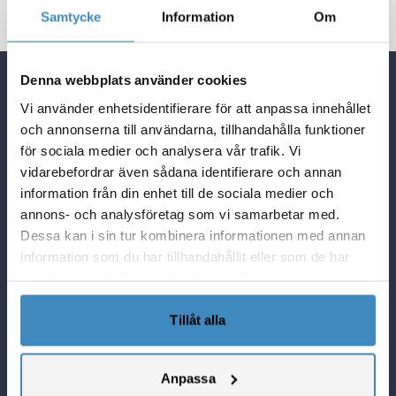
Samtycke
Information
Om
Denna webbplats använder cookies
Quick Links
Vi använder enhetsidentifierare för att anpassa innehållet
NetSuite Blogg
och annonserna till användarna, tillhandahålla funktioner
NetSuite partner i Sverige
för sociala medier och analysera vår trafik. Vi
vidarebefordrar även sådana identifierare och annan
Lösningar i NetSuite
information från din enhet till de sociala medier och
Vad Netsuite kan göra för er
annons- och analysföretag som vi samarbetar med.
SuiteCorner Privacy Policy
Dessa kan i sin tur kombinera informationen med annan
SuiteCorner License Agreement
information som du har tillhandahållit eller som de har
SuiteCorner List Prices
samlat in när du har använt deras tjänster.
Contact Us
Tillåt alla
SuiteCorner Solutions AB
Birger Jarlsgatan 2, plan 5
114 34 Stockholm
Anpassa