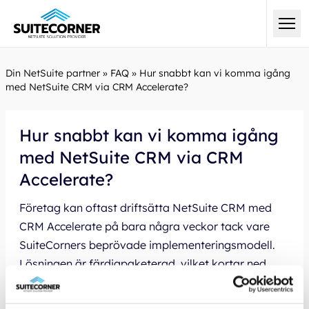
Din NetSuite partner
»
FAQ
»
Hur snabbt kan vi komma igång
med NetSuite CRM via CRM Accelerate?
Hur snabbt kan vi komma igång
med NetSuite CRM via CRM
Accelerate?
Företag kan oftast driftsätta NetSuite CRM med
CRM Accelerate på bara några veckor tack vare
SuiteCorners beprövade implementeringsmodell.
Lösningen är färdigpaketerad, vilket kortar ned
tidsåtgången och minimerar projektets
komplexitet.