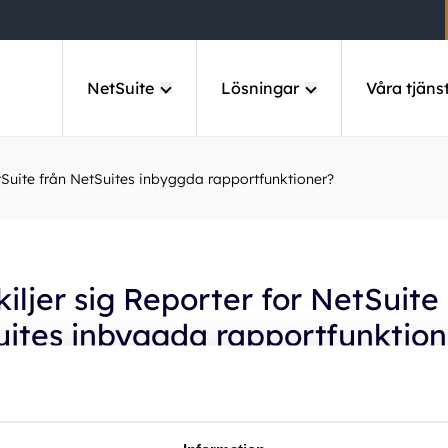
NetSuite
Lösningar
Våra tjäns
etSuite från NetSuites inbyggda rapportfunktioner?
kiljer sig Reporter for NetSuite
ites inbyggda rapportfunktion
or NetSuite erbjuder betydligt större flexibilitet jämfört me
apportverktyg. Med Reporter kan ni kombinera siffror, grafe