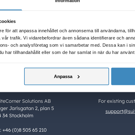
Information
 i en anpassad layout och generera professionella rapporter 
 kan delas direkt från dashboarden eller via e-post. Det m
lt tilltalande och verksamhetsanpassade rapporter, utan at
cookies
data manuellt.
e för att anpassa innehållet och annonserna till användarna, tillh
vår trafik. Vi vidarebefordrar även sådana identifierare och anna
nnons- och analysföretag som vi samarbetar med. Dessa kan i sin
har tillhandahållit eller som de har samlat in när du har använt 
Anpassa
ontact Us
Support
iteCorner Solutions AB
For existing cus
rger Jarlsgatan 2, plan 5
support@sui
4 34 Stockholm
l: +46 (0)8 505 65 210