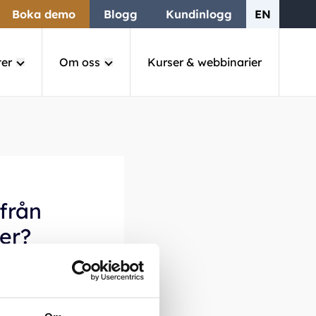
Boka demo
Blogg
Kundinlogg
EN
ter
Om oss
Kurser & webbinarier
 från
er?
d NetSuites
r, texter