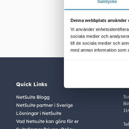
Samtycke
och bilder
format som
mer visuel
Denna webbplats använder 
exportera 
Vi använder enhetsidentifierar
sociala medier och analysera 
till de sociala medier och a
med annan information som du 
Quick Links
C
Su
NetSuite Blogg
Bi
NetSuite partner i Sverige
11
Lösningar i NetSuite
Vad Netsuite kan göra för er
Te