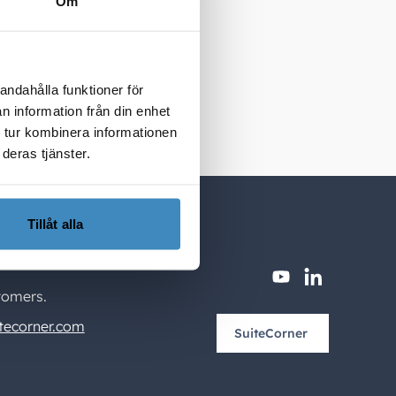
Om
i ett
öjliggör
t behöva
andahålla funktioner för
n information från din enhet
 tur kombinera informationen
deras tjänster.
Tillåt alla
youtube
linkedin
tomers.
tecorner.com
SuiteCorner