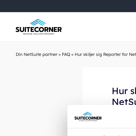
Din NetSuite partner
»
FAQ
»
Hur skiljer sig Reporter for N
Hur s
NetSu
Reporter f
inbyggda r