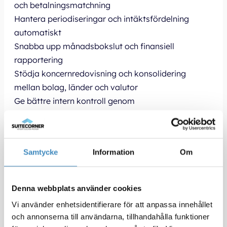
och betalningsmatchning
Hantera periodiseringar och intäktsfördelning
automatiskt
Snabba upp månadsbokslut och finansiell
rapportering
Stödja koncernredovisning och konsolidering
mellan bolag, länder och valutor
Ge bättre intern kontroll genom
behörighetsstyrning och spårbarhet
Skapa realtidsbaserade dashboards, KPI och
beslutsunderlag
Samtycke
Information
Om
Genom att samla ekonomi, rapportering och
affärsdata i samma cloud ERP-plattform kan
företag minska manuellt arbete, förbättra
Denna webbplats använder cookies
datakvaliteten och fatta snabbare och mer
Vi använder enhetsidentifierare för att anpassa innehållet
datadrivna beslut.
och annonserna till användarna, tillhandahålla funktioner
SuiteCorner hjälper ekonomiavdelningar att