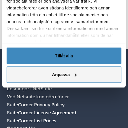
för sociala medier och analysera vår trafik. Vi
konfigurera NetSuite enligt bästa praxis,
vidarebefordrar även sådana identifierare och annan
automatisera rätt ekonomiprocesser och skapa
information från din enhet till de sociala medier och
skalbara arbetsflöden som stödjer långsiktig
annons- och analysföretag som vi samarbetar med.
Dessa kan i sin tur kombinera informationen med annan
tillväxt och effektivitet.
information som du har tillhandahållit eller som de har
samlat in när du har använt deras tjänster.
Tillåt alla
Quick Links
NetSuite Blogg
Anpassa
NetSuite partner i Sverige
Lösningar i NetSuite
Vad Netsuite kan göra för er
SuiteCorner Privacy Policy
SuiteCorner License Agreement
SuiteCorner List Prices