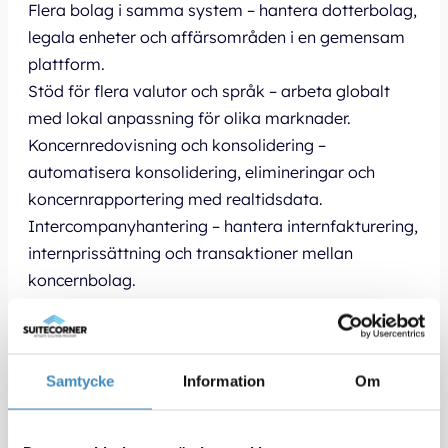
Flera bolag i samma system – hantera dotterbolag,
legala enheter och affärsområden i en gemensam
plattform.
Stöd för flera valutor och språk – arbeta globalt
med lokal anpassning för olika marknader.
Koncernredovisning och konsolidering –
automatisera konsolidering, elimineringar och
koncernrapportering med realtidsdata.
Intercompanyhantering – hantera internfakturering,
internprissättning och transaktioner mellan
koncernbolag.
Roller och behörigheter – ge användare åtkomst till
rätt information utifrån bolag, land eller funktion.
Stöd för lokala regelverk – kombinera koncernens
Samtycke
Information
Om
gemensamma processer med lokala redovisnings-
och skattekrav.
Skalbarhet – etablera nya bolag och marknader i