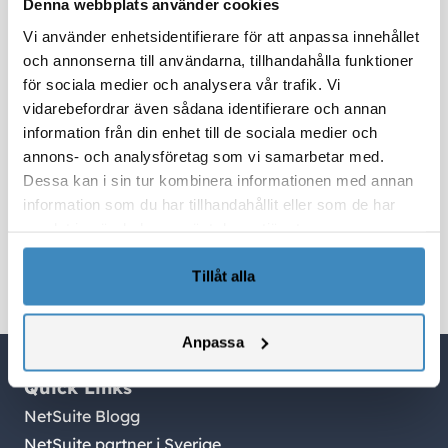
Denna webbplats använder cookies
samma ERP system i takt med att verksamheten
Vi använder enhetsidentifierare för att anpassa innehållet
växer.
och annonserna till användarna, tillhandahålla funktioner
På SuiteCorner hjälper vi både nordiska och
för sociala medier och analysera vår trafik. Vi
internationella företag att implementera, utveckla
vidarebefordrar även sådana identifierare och annan
och förvalta NetSuite. Vi stöttar även
information från din enhet till de sociala medier och
internationella koncerner som vill
etablera svenska
annons- och analysföretag som vi samarbetar med.
Dessa kan i sin tur kombinera informationen med annan
dotterbolag
och säkerställer att den svenska
information som du har tillhandahållit eller som de har
verksamheten sätts upp enligt lokala
samlat in när du har använt deras tjänster.
redovisningsregler och integreras i den befintliga
NetSuite-miljön.
Tillåt alla
Anpassa
Quick Links
NetSuite Blogg
NetSuite partner i Sverige